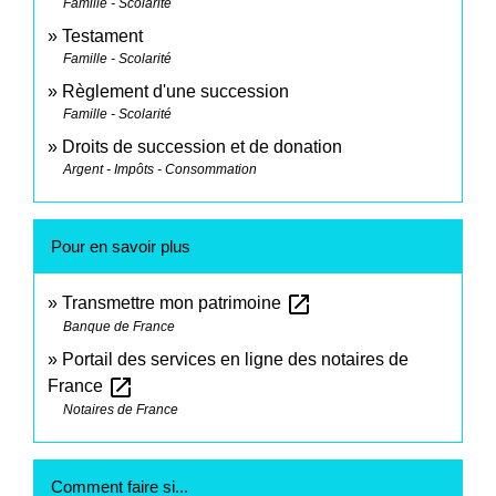
Famille - Scolarité
Testament
Famille - Scolarité
Règlement d'une succession
Famille - Scolarité
Droits de succession et de donation
Argent - Impôts - Consommation
Pour en savoir plus
open_in_new
Transmettre mon patrimoine
Banque de France
Portail des services en ligne des notaires de
open_in_new
France
Notaires de France
Comment faire si...