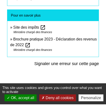
Pour en savoir plus
open_in_new
Site des impôts
Ministère chargé des finances
Brochure pratique 2023 - Déclaration des revenus
open_in_new
de 2022
Ministère chargé des finances
Signaler une erreur sur cette page
This site uses cookies and gives you control over what you want
to activate
Contacts
OK, accept all
Deny all cookies
Personalize
Commune de Saint-Mesmes