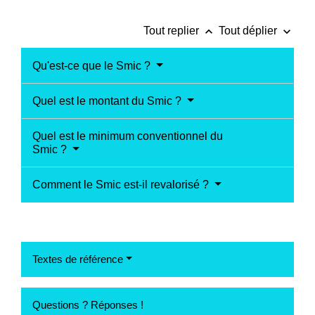
keyboard_arrow_up
keyboard_arrow_down
Tout replier
Tout déplier
Qu'est-ce que le Smic ?
Quel est le montant du Smic ?
Quel est le minimum conventionnel du
Smic ?
Comment le Smic est-il revalorisé ?
Textes de référence
Questions ? Réponses !