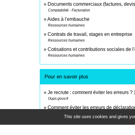
Documents commerciaux (factures, devi
Comptabilité - Facturation
Aides à l'embauche
Ressources humaines
Contrats de travail, stages en entreprise
Ressources humaines
Cotisations et contributions sociales de 
Ressources humaines
Pour en savoir plus
o
Je recrute : comment éviter les erreurs ?
Oups.gouv.fr
Comment éviter les erreurs de déclaratio
Direction interministérielle de la transformation publ
This site uses cookies and gives you
Remplir mes obligations auprès des impôt
Oups.gouv.fr