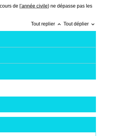
u cours de
l'année civile
) ne dépasse pas les
keyboard_arrow_up
keyboard_arrow_down
Tout replier
Tout déplier