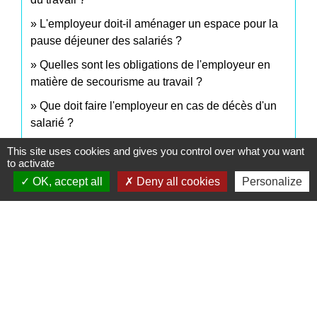
L'employeur doit-il aménager un espace pour la
pause déjeuner des salariés ?
Quelles sont les obligations de l'employeur en
matière de secourisme au travail ?
Que doit faire l'employeur en cas de décès d'un
salarié ?
Quelles sont les obligations d'affichage dans une
This site uses cookies and gives you control over what you want
to activate
entreprise ?
OK, accept all
Deny all cookies
Personalize
Existe-t-il une surface minimale pour le poste de
travail d'un salarié ?
Comment est mis en place le travail de nuit dans
l'entreprise ?
Qu'est-ce que la visite médicale de mi-carrière
pour un salarié ?