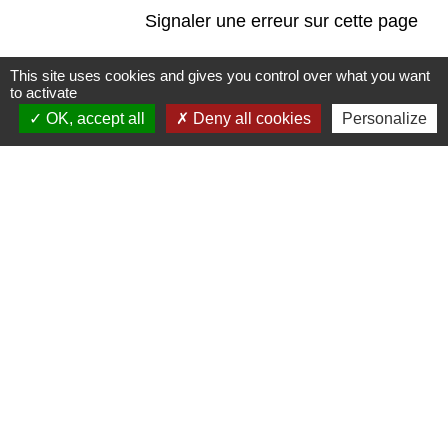
Signaler une erreur sur cette page
This site uses cookies and gives you control over what you want
to activate
OK, accept all
Deny all cookies
Personalize
Contacts
Commune de Saint-Mesmes
12 rue de Richebourg
77410 Saint-Mesmes - FRANCE
+33 1 60 26 24 20
Liens
Préfecture de Seine-et-Marne
Région Ile de France