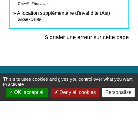
Travail - Formation
Allocation supplémentaire d'invalidité (Asi)
Social - Santé
Signaler une erreur sur cette page
Contacts
This site uses cookies and gives you control over what you want
to activate
Commune de Saint-Mesmes
OK, accept all
Deny all cookies
Personalize
12 rue de Richebourg
77410 Saint-Mesmes - FRANCE
+33 1 60 26 24 20
Liens