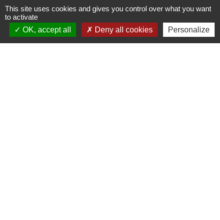
mettre en place une expertise médicale sur votre
This site uses cookies and gives you control over what you want
capacité de gain (c'est-à-dire votre aptitude à
to activate
obtenir un revenu).
OK, accept all
Deny all cookies
Personalize
Textes de référence
Questions ? Réponses !
Qu'est-ce que l'invalidité au sens de la sécurité
sociale ?
Pension d'invalidité : quelles conséquences si
votre état de santé évolue ?
Peut-on cumuler la pension d'invalidité avec
d'autres revenus ?