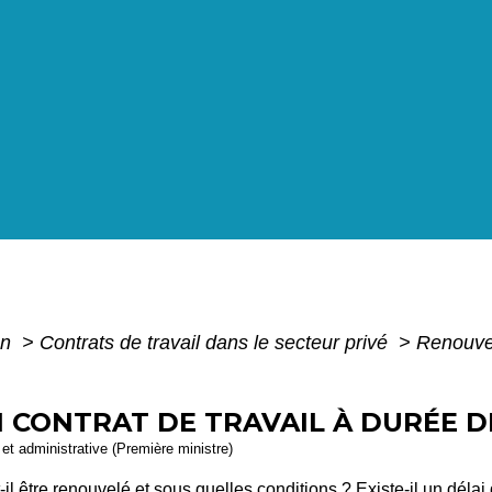
on
>
Contrats de travail dans le secteur privé
>
Renouvel
CONTRAT DE TRAVAIL À DURÉE D
e et administrative (Première ministre)
l être renouvelé et sous quelles conditions ? Existe-il un délai 