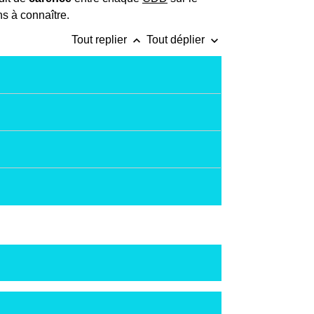
ns à connaître.
keyboard_arrow_up
keyboard_arrow_down
Tout replier
Tout déplier