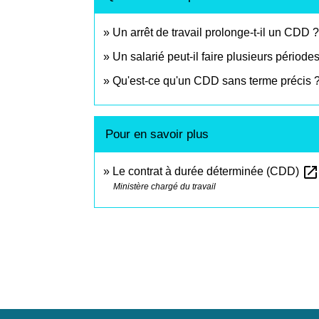
Un arrêt de travail prolonge-t-il un CDD ?
Un salarié peut-il faire plusieurs pério
Qu'est-ce qu'un CDD sans terme précis 
Pour en savoir plus
open_in_new
Le contrat à durée déterminée (CDD)
Ministère chargé du travail