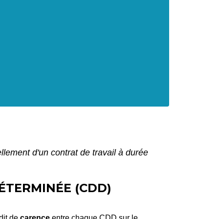
lement d'un contrat de travail à durée
ÉTERMINÉE (CDD)
dit de
carence
entre chaque
CDD
sur le