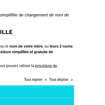
simplifiée de changement de nom de
ILLE
 ou le
nom de votre mère
, ou
leurs 2 noms
édure simplifiée et gratuite de
ous pouvez utiliser la
procédure de
keyboard_arrow_up
keyboard_arrow_down
Tout replier
Tout déplier