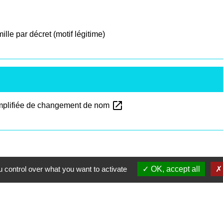
le par décret (motif légitime)
open_in_new
simplifiée de changement de nom
 control over what you want to activate
OK, accept all