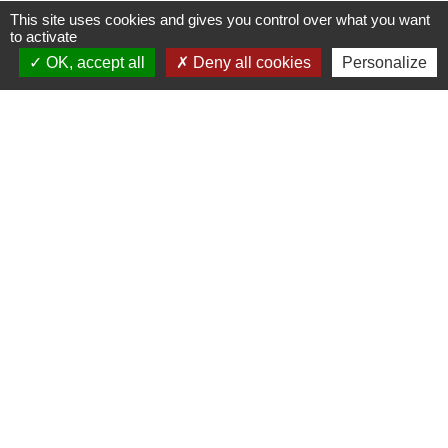
This site uses cookies and gives you control over what you want
to activate
OK, accept all
Deny all cookies
Personalize
Contacts
Commune de Saint-Mesmes
12 rue de Richebourg
77410 Saint-Mesmes - FRANCE
+33 1 60 26 24 20
Liens
Préfecture de Seine-et-Marne
Région Ile de France
Seine-et-Marne
Plaines & Monts de France