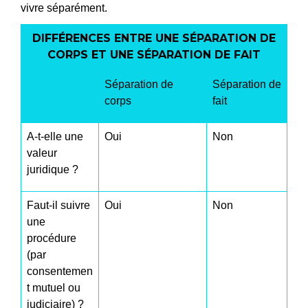
vivre séparément.
DIFFÉRENCES ENTRE UNE SÉPARATION DE
CORPS ET UNE SÉPARATION DE FAIT
Séparation de
Séparation de
corps
fait
A-t-elle une
Oui
Non
valeur
juridique ?
Faut-il suivre
Oui
Non
une
procédure
(par
consentemen
t mutuel ou
judiciaire) ?