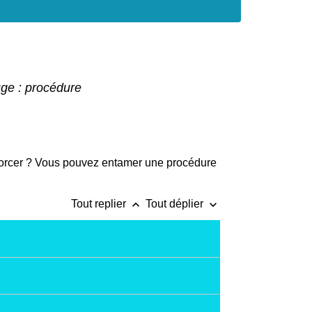
uge : procédure
vorcer ? Vous pouvez entamer une procédure
keyboard_arrow_up
keyboard_arrow_down
Tout replier
Tout déplier