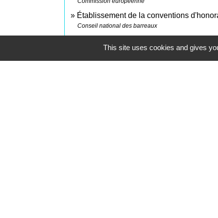
Commission européenne
Établissement de la conventions d'honor
Conseil national des barreaux
This site uses cookies and gives you
Contacts
Commune de Saint-Mesmes
12 rue de Richebourg
77410 Saint-Mesmes - FRANCE
+33 1 60 26 24 20