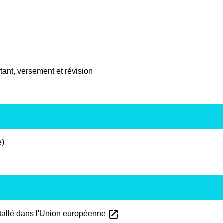
tant, versement et révision
e)
open_in_new
stallé dans l'Union européenne