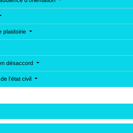
l'audience d'orientation
e plaidoirie
s en désaccord
e l'état civil