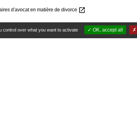
open_in_new
aires d'avocat en matière de divorce
 control over what you want to activate
OK, accept all