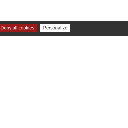
Deny all cookies
Personalize
Signaler une erreur sur cette page
Liens
Préfecture de Seine-et-Marne
Région Ile de France
Seine-et-Marne