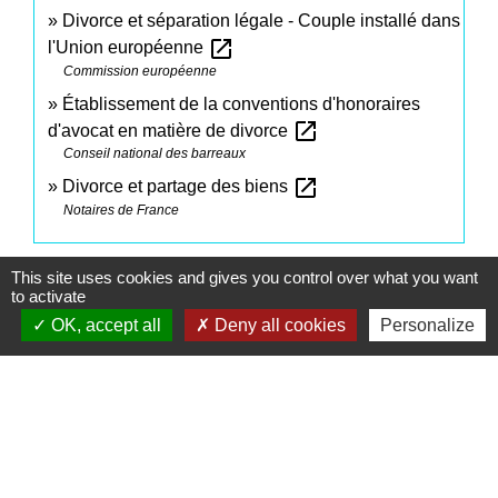
Divorce et séparation légale - Couple installé dans
open_in_new
l'Union européenne
Commission européenne
Établissement de la conventions d'honoraires
open_in_new
d'avocat en matière de divorce
Conseil national des barreaux
open_in_new
Divorce et partage des biens
Notaires de France
Signaler une erreur sur cette page
This site uses cookies and gives you control over what you want
to activate
OK, accept all
Deny all cookies
Personalize
Contacts
Commune de Saint-Mesmes
12 rue de Richebourg