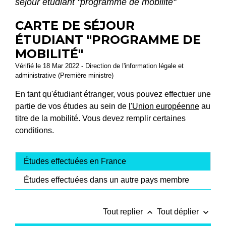
séjour étudiant "programme de mobilité"
CARTE DE SÉJOUR
ÉTUDIANT "PROGRAMME DE
MOBILITÉ"
Vérifié le 18 Mar 2022 - Direction de l'information légale et
administrative (Première ministre)
En tant qu'étudiant étranger, vous pouvez effectuer une
partie de vos études au sein de
l'Union européenne
au
titre de la mobilité. Vous devez remplir certaines
conditions.
Études effectuées en France
Études effectuées dans un autre pays membre
keyboard_arrow_up
keyboard_arrow_down
Tout replier
Tout déplier