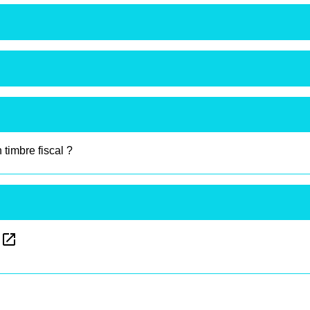
timbre fiscal ?
open_in_new
e