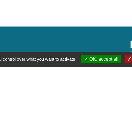
 control over what you want to activate
OK, accept all
alité
-
Accessibilité
-
Plan du site
-
Gestion des cookie