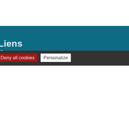
Liens
Deny all cookies
Personalize
Préfecture de Seine-et-Marne
Région Ile de France
Seine-et-Marne
Plaines & Monts de
France (Communauté de Communes)
s