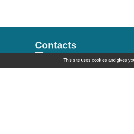
Contacts
This site uses cookies and gives you
Commune de Saint-Mesmes
12 rue de Richebourg
77410 Saint-Mesmes - FRANCE
+33 1 60 26 24 20
Mentions légales
-
Politique de confidenti