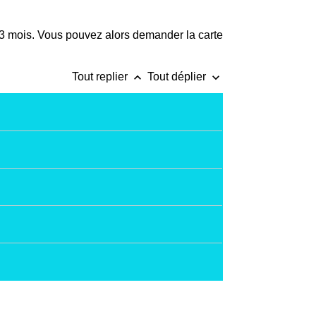
 3 mois. Vous pouvez alors demander la carte
keyboard_arrow_up
keyboard_arrow_down
Tout replier
Tout déplier