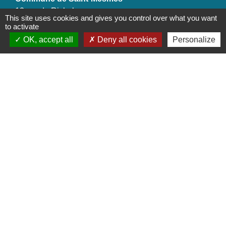
12 rue de Richebourg
This site uses cookies and gives you control over what you want
77410 Saint-Mesmes - FRANCE
to activate
+33 1 60 26 24 20
OK, accept all
Deny all cookies
Personalize
Liens
Préfecture de Seine-et-Marne
Région Ile de France
Seine-et-Marne
Plaines & Monts de France
(Communauté de Communes)
Mentions légales
-
Politique de confidentialité
-