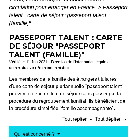
circulation pour étranger en France
>
Passeport
talent : carte de séjour "passeport talent
(famille)"
PASSEPORT TALENT : CARTE
DE SÉJOUR "PASSEPORT
TALENT (FAMILLE)"
Vérifié le 11 Jun 2021 - Direction de l'information légale et
administrative (Première ministre)
Les membres de la famille des étrangers titulaires
d'une carte de séjour pluriannuelle "passeport talent"
peuvent obtenir un titre de séjour sans passer par la
procédure du regroupement familial. Ils bénéficient de
la procédure simplifiée "famille accompagnante".
keyboard_arrow_up
keyboard_arrow_down
Tout replier
Tout déplier
Qui est concerné ?