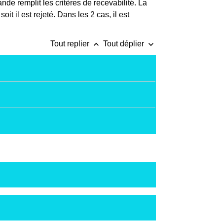
de remplit les critères de recevabilité. La
 il est rejeté. Dans les 2 cas, il est
keyboard_arrow_up
keyboard_arrow_down
Tout replier
Tout déplier