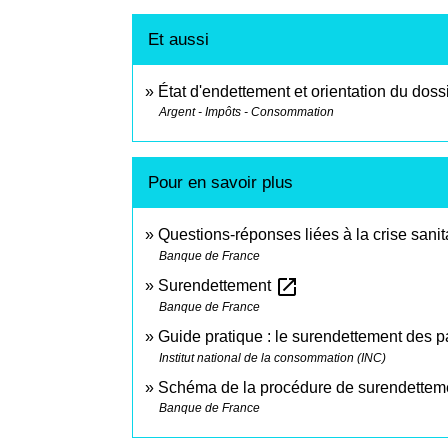
Et aussi
État d'endettement et orientation du dos
Argent - Impôts - Consommation
Pour en savoir plus
Questions-réponses liées à la crise sanit
Banque de France
open_in_new
Surendettement
Banque de France
Guide pratique : le surendettement des pa
Institut national de la consommation (INC)
Schéma de la procédure de surendettem
Banque de France