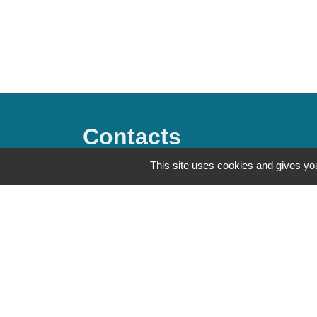
Contacts
This site uses cookies and gives you
Commune de Saint-Mesmes
12 rue de Richebourg
77410 Saint-Mesmes - FRANCE
+33 1 60 26 24 20