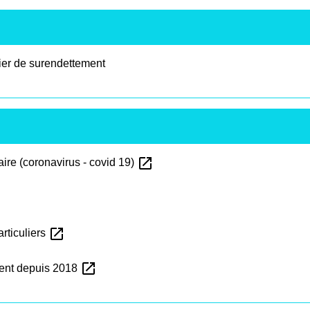
sier de surendettement
open_in_new
aire (coronavirus - covid 19)
open_in_new
rticuliers
open_in_new
ent depuis 2018