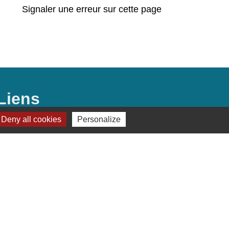
Signaler une erreur sur cette page
Liens
Deny all cookies
Personalize
Préfecture de Seine-et-Marne
Région Ile de France
Seine-et-Marne
Plaines & Monts de
France (Communauté de Communes)