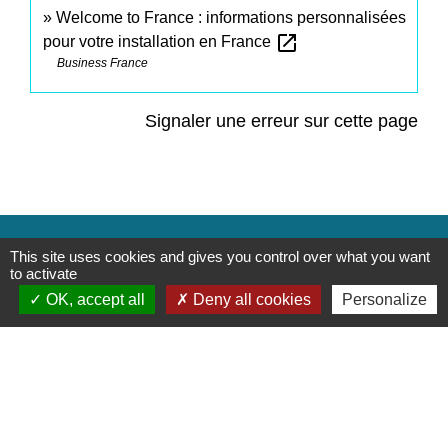
Welcome to France : informations personnalisées
open_in_new
pour votre installation en France
Business France
Signaler une erreur sur cette page
Contacts
This site uses cookies and gives you control over what you want
to activate
Commune de Saint-Mesmes
OK, accept all
Deny all cookies
Personalize
12 rue de Richebourg
77410 Saint-Mesmes - FRANCE
+33 1 60 26 24 20
Liens