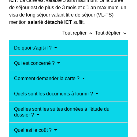
ICT
. La carte est valable 3 ans maximum. Si la durée
de séjour est de plus de 3 mois et d'1 an maximum, un
visa de long séjour valant titre de séjour (VL-TS)
mention
salarié détaché ICT
suffit.
keyboard_arrow_up
keyboard_arrow_down
Tout replier
Tout déplier
De quoi s'agit-il ?
Qui est concerné ?
Comment demander la carte ?
Quels sont les documents à fournir ?
Quelles sont les suites données à l'étude du
dossier ?
Quel est le coût ?