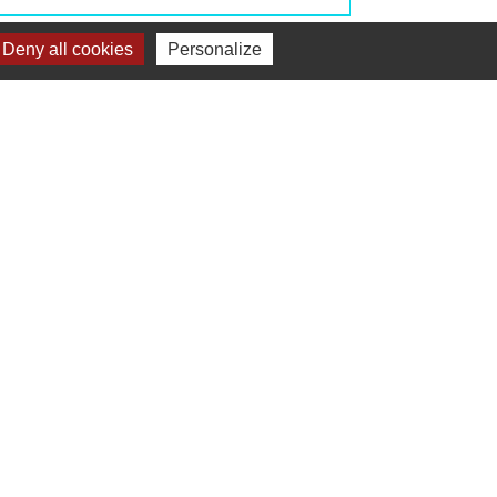
Signaler une erreur sur cette page
Deny all cookies
Personalize
Liens
Préfecture de Seine-et-Marne
Région Ile de France
Seine-et-Marne
Plaines & Monts de