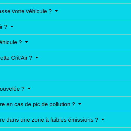
lasse votre véhicule ?
ir ?
véhicule ?
tte Crit'Air ?
enouvelée ?
oire en cas de pic de pollution ?
toire dans une zone à faibles émissions ?