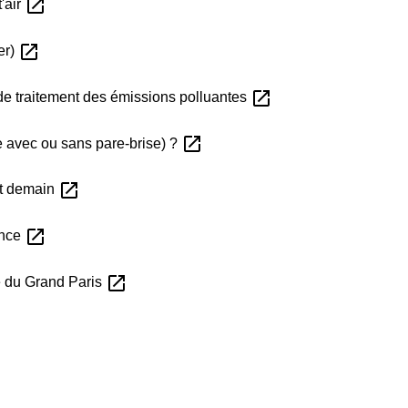
open_in_new
t'air
open_in_new
yer)
open_in_new
de traitement des émissions polluantes
open_in_new
e avec ou sans pare-brise) ?
open_in_new
et demain
open_in_new
rance
open_in_new
e du Grand Paris