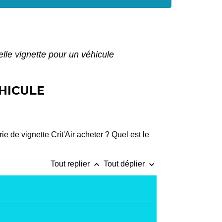
uelle vignette pour un véhicule
ÉHICULE
ie de vignette Crit'Air acheter ? Quel est le
keyboard_arrow_up
keyboard_arrow_down
Tout replier
Tout déplier