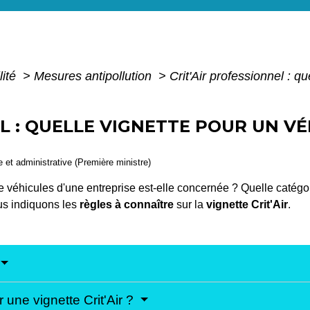
lité
>
Mesures antipollution
>
Crit'Air professionnel : q
L : QUELLE VIGNETTE POUR UN V
le et administrative (Première ministre)
 de véhicules d'une entreprise est-elle concernée ? Quelle catégor
us indiquons les
règles à connaître
sur la
vignette Crit'Air
.
r une vignette Crit'Air ?