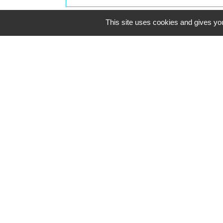
This site uses cookies and gives you
Contacts
Commune de Saint-Mesmes
12 rue de Richebourg
77410 Saint-Mesmes - FRANCE
+33 1 60 26 24 20