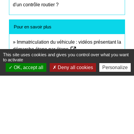
d'un contrôle routier ?
Pour en savoir plus
Immatriculation du véhicule : vidéos présentant la
open_in_new
démarche étape par étape
This site uses cookies and gives you control over what you want
Agence nationale des titres sécurisés (ANTS)
to activate
open_in_new
Points numériques
OK, accept all
Deny all cookies
Personalize
Ministère chargé de l'intérieur
Signaler une erreur sur cette page
Contacts