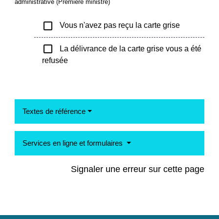
administrative (Première ministre)
check_box_outline_blank
Vous n'avez pas reçu la carte grise
check_box_outline_blank
La délivrance de la carte grise vous a été
refusée
Textes de référence
Services en ligne et formulaires
Signaler une erreur sur cette page