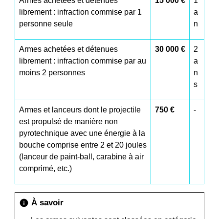
Armes achetées et détenues
15 000 €
1
librement : infraction commise par 1
a
personne seule
n
Armes achetées et détenues
30 000 €
2
librement : infraction commise par au
a
moins 2 personnes
n
s
Armes et lanceurs dont le projectile
750 €
-
est propulsé de manière non
pyrotechnique avec une énergie à la
bouche comprise entre 2 et 20 joules
(lanceur de paint-ball, carabine à air
comprimé, etc.)
À savoir
info