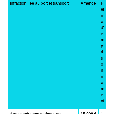
Infraction liée au port et transport
Amende
P
ei
n
e
d'
e
m
p
ri
s
o
n
n
e
m
e
nt