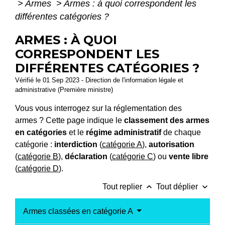
>
Armes
>
Armes : à quoi correspondent les
différentes catégories ?
ARMES : À QUOI
CORRESPONDENT LES
DIFFÉRENTES CATÉGORIES ?
Vérifié le 01 Sep 2023 - Direction de l'information légale et
administrative (Première ministre)
Vous vous interrogez sur la réglementation des
armes ? Cette page indique le
classement des armes
en catégories
et le
régime administratif
de chaque
catégorie :
interdiction
(
catégorie A
),
autorisation
(
catégorie B
),
déclaration
(
catégorie C
) ou
vente libre
(
catégorie D
).
keyboard_arrow_up
keyboard_arrow_down
Tout replier
Tout déplier
Armes classées en catégorie A