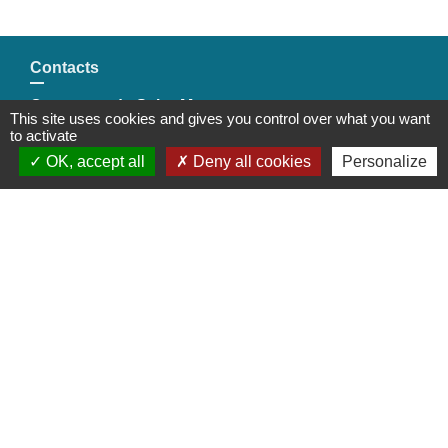
Contacts
Commune de Saint-Mesmes
This site uses cookies and gives you control over what you want
12 rue de Richebourg
to activate
77410 Saint-Mesmes - FRANCE
OK, accept all
Deny all cookies
Personalize
+33 1 60 26 24 20
Liens
Préfecture de Seine-et-Marne
Région Ile de France
Seine-et-Marne
Plaines & Monts de France