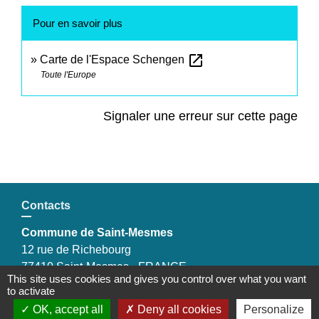
Pour en savoir plus
open_in_new
Carte de l'Espace Schengen
Toute l'Europe
Signaler une erreur sur cette page
Contacts
Commune de Saint-Mesmes
12 rue de Richebourg
77410 Saint-Mesmes - FRANCE
This site uses cookies and gives you control over what you want
+33 1 60 26 24 20
to activate
OK, accept all
Deny all cookies
Personalize