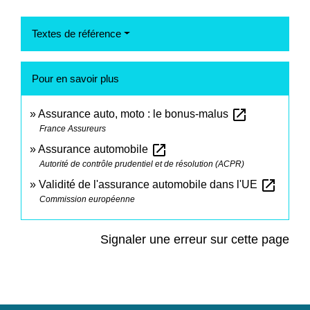
Textes de référence
Pour en savoir plus
open_in_new
Assurance auto, moto : le bonus-malus
France Assureurs
open_in_new
Assurance automobile
Autorité de contrôle prudentiel et de résolution (ACPR)
open_in_new
Validité de l'assurance automobile dans l'UE
Commission européenne
Signaler une erreur sur cette page