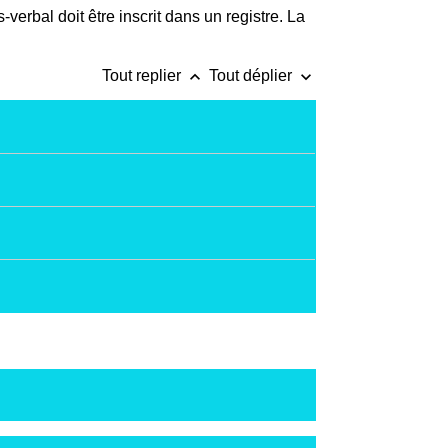
rbal doit être inscrit dans un registre. La
keyboard_arrow_up
keyboard_arrow_down
Tout replier
Tout déplier