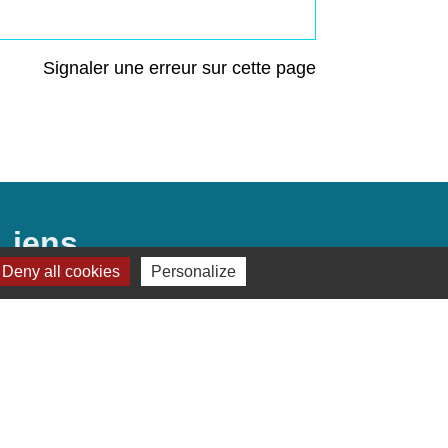
Signaler une erreur sur cette page
Liens
Deny all cookies
Personalize
Préfecture de Seine-et-Marne
Région Ile de France
Seine-et-Marne
Plaines & Monts de