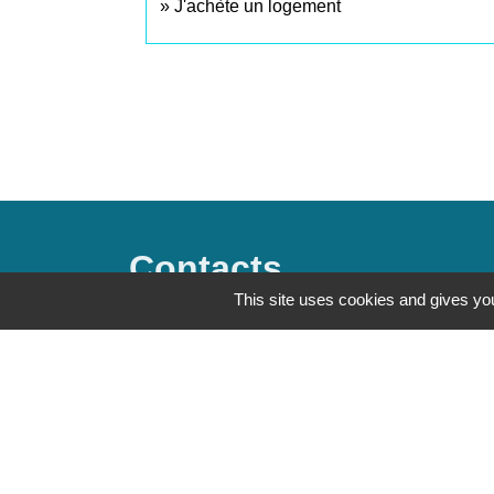
J'achète un logement
Contacts
This site uses cookies and gives you
Commune de Saint-Mesmes
12 rue de Richebourg
77410 Saint-Mesmes - FRANCE
+33 1 60 26 24 20