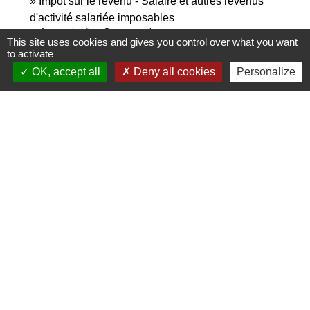
Impôt sur le revenu - Salaire et autres revenus
d'activité salariée imposables
Argent - Impôts - Consommation
This site uses cookies and gives you control over what you want
to activate
OK, accept all
Deny all cookies
Personalize
Pour en savoir plus
Brochure pratique 2023 - Déclaration des revenus
open_in_new
de 2022
Ministère chargé des finances
Signaler une erreur sur cette page
Contacts
Commune de Saint-Mesmes