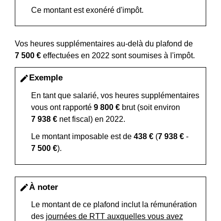
Ce montant est exonéré d'impôt.
Vos heures supplémentaires au-delà du plafond de
7 500 €
effectuées en 2022 sont soumises à l'impôt.
Exemple
edit
En tant que salarié, vos heures supplémentaires
vous ont rapporté
9 800 €
brut (soit environ
7 938 €
net fiscal) en 2022.
Le montant imposable est de
438 €
(
7 938 €
-
7 500 €
).
À noter
edit
Le montant de ce plafond inclut la rémunération
des
journées de RTT auxquelles vous avez