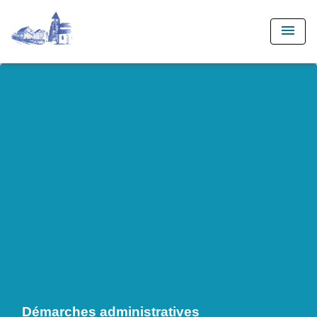
menu
Démarches administratives