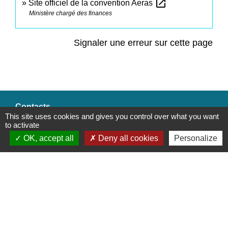
open_in_new
Site officiel de la convention Aeras
Ministère chargé des finances
Signaler une erreur sur cette page
Contacts
This site uses cookies and gives you control over what you want
to activate
Commune de Saint-Mesmes
OK, accept all
Deny all cookies
Personalize
12 rue de Richebourg
77410 Saint-Mesmes - FRANCE
+33 1 60 26 24 20
Liens