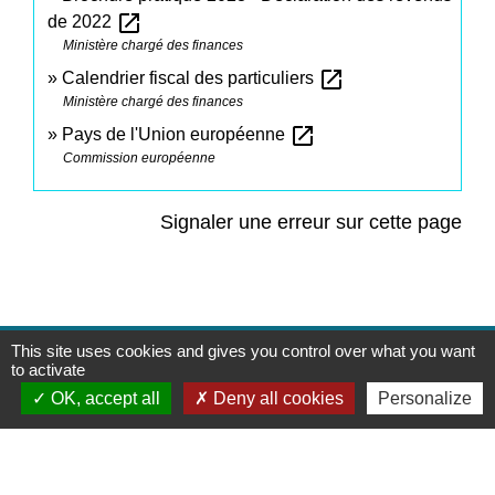
open_in_new
de 2022
Ministère chargé des finances
open_in_new
Calendrier fiscal des particuliers
Ministère chargé des finances
open_in_new
Pays de l'Union européenne
Commission européenne
Signaler une erreur sur cette page
This site uses cookies and gives you control over what you want
Contacts
to activate
OK, accept all
Deny all cookies
Personalize
Commune de Saint-Mesmes
12 rue de Richebourg
77410 Saint-Mesmes - FRANCE
+33 1 60 26 24 20