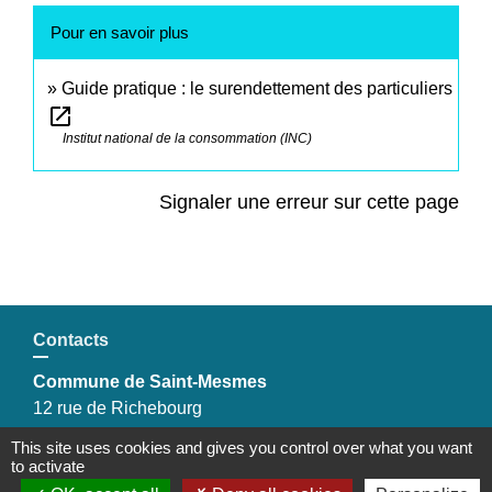
Pour en savoir plus
Guide pratique : le surendettement des particuliers
open_in_new
Institut national de la consommation (INC)
Signaler une erreur sur cette page
Contacts
Commune de Saint-Mesmes
12 rue de Richebourg
77410 Saint-Mesmes - FRANCE
This site uses cookies and gives you control over what you want
+33 1 60 26 24 20
to activate