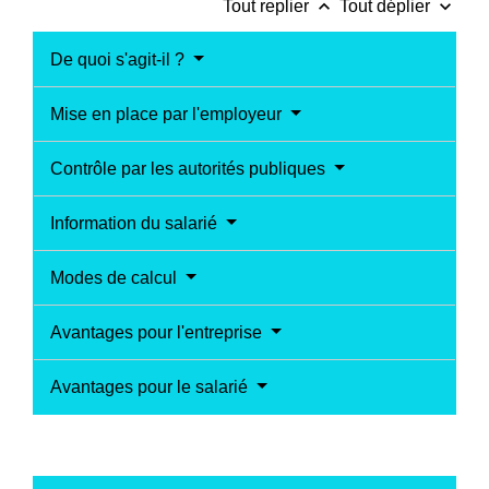
keyboard_arrow_up
keyboard_arrow_down
Tout replier
Tout déplier
De quoi s'agit-il ?
Mise en place par l'employeur
Contrôle par les autorités publiques
Information du salarié
Modes de calcul
Avantages pour l'entreprise
Avantages pour le salarié