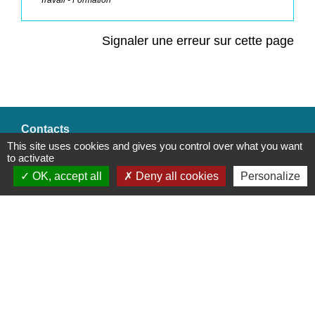
Signaler une erreur sur cette page
Contacts
This site uses cookies and gives you control over what you want
Commune de Saint-Mesmes
to activate
12 rue de Richebourg
OK, accept all
Deny all cookies
Personalize
77410 Saint-Mesmes - FRANCE
+33 1 60 26 24 20
Liens
Préfecture de Seine-et-Marne