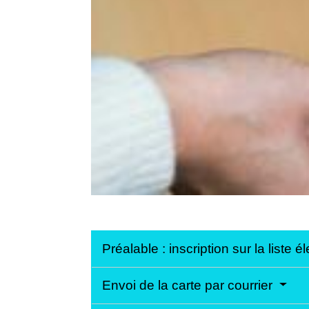
Préalable : inscription sur la liste é
Envoi de la carte par courrier