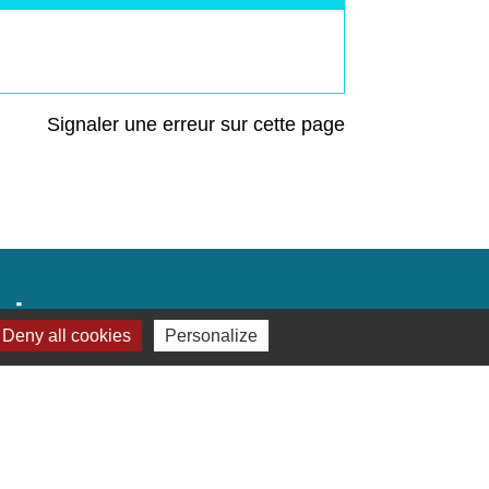
Signaler une erreur sur cette page
Liens
Deny all cookies
Personalize
Préfecture de Seine-et-Marne
Région Ile de France
Seine-et-Marne