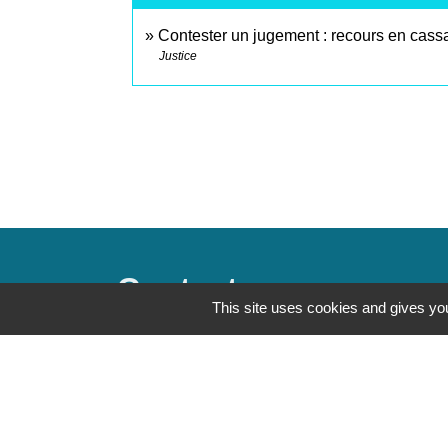
Contester un jugement : recours en cass
Justice
Contacts
This site uses cookies and gives you
Commune de Saint-Mesmes
12 rue de Richebourg
77410 Saint-Mesmes - FRANCE
+33 1 60 26 24 20