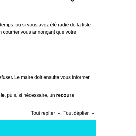
temps, ou si vous avez été radié de la liste
n courrier vous annonçant que votre
refuser. Le maire doit ensuite vous informer
ble
, puis, si nécessaire, un
recours
keyboard_arrow_up
keyboard_arrow_down
Tout replier
Tout déplier