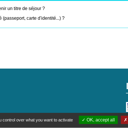
ir un titre de séjour ?
é (passeport, carte d'identité...) ?
 control over what you want to activate
OK, accept all