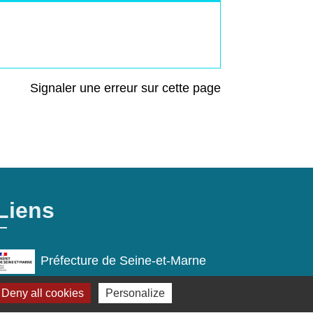
Signaler une erreur sur cette page
Liens
Préfecture de Seine-et-Marne
Région Ile de France
Deny all cookies
Personalize