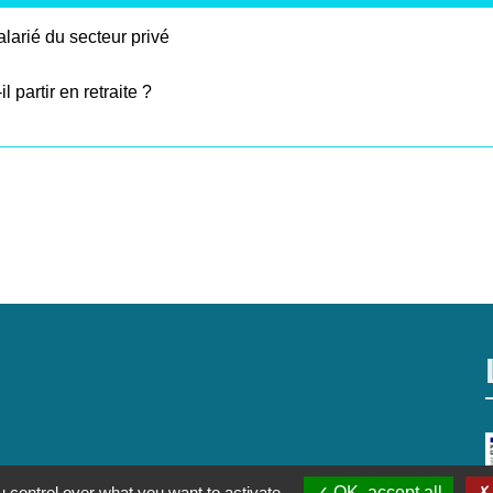
larié du secteur privé
 partir en retraite ?
 control over what you want to activate
OK, accept all