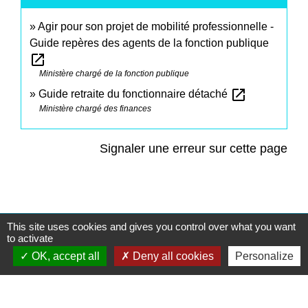
Agir pour son projet de mobilité professionnelle -
Guide repères des agents de la fonction publique
open_in_new
Ministère chargé de la fonction publique
open_in_new
Guide retraite du fonctionnaire détaché
Ministère chargé des finances
Signaler une erreur sur cette page
This site uses cookies and gives you control over what you want
Contacts
to activate
OK, accept all
Deny all cookies
Personalize
Commune de Saint-Mesmes
12 rue de Richebourg
77410 Saint-Mesmes - FRANCE