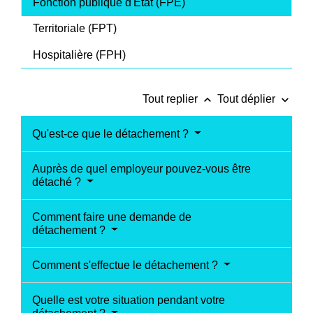
Fonction publique d'État (FPE)
Territoriale (FPT)
Hospitalière (FPH)
keyboard_arrow_up
keyboard_arrow_down
Tout replier
Tout déplier
Qu'est-ce que le détachement ?
Auprès de quel employeur pouvez-vous être
détaché ?
Comment faire une demande de
détachement ?
Comment s'effectue le détachement ?
Quelle est votre situation pendant votre