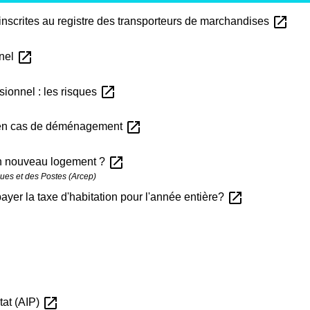
open_in_new
inscrites au registre des transporteurs de marchandises
open_in_new
nnel
open_in_new
ionnel : les risques
open_in_new
s en cas de déménagement
open_in_new
on nouveau logement ?
ques et des Postes (Arcep)
open_in_new
yer la taxe d'habitation pour l'année entière?
open_in_new
État (AIP)