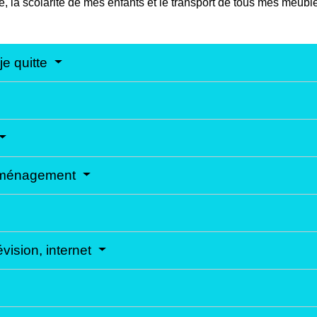
e, la scolarité de mes enfants et le transport de tous mes meub
e quitte
déménagement
évision, internet