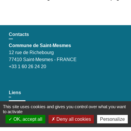
Contacts
Commune de Saint-Mesmes
12 rue de Richebourg
77410 Saint-Mesmes - FRANCE
+33 1 60 26 24 20
Liens
Préfecture de Seine-et-Marne
This site uses cookies and gives you control over what you want
to activate
Région Ile de France
OK, accept all
Deny all cookies
Personalize
Seine-et-Marne