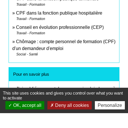
Travail - Formation
CPF dans la fonction publique hospitalière
Travail - Formation
Conseil en évolution professionnelle (CEP)
Travail - Formation
Chômage : compte personnel de formation (CPF)
d'un demandeur d'emploi
Social - Santé
Pour en savoir plus
J’ai oublié mon mot de passe ou je n’ai plus accès
This site uses cookies and gives you control over what you want
open_in_new
à mon adresse mail
to activate
Caisse des dépôts et consignations (CDC)
OK, accept all
Deny all cookies
Personalize
Comment signaler une escroquerie sur Mon
open_in_new
Compte Formation ?
Ministère chargé du travail