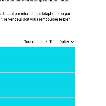
, de la consommation et de la répression des fraudes
 d'achat par internet, par téléphone ou par
it, le vendeur doit vous rembourser le bien
keyboard_arrow_up
keyboard_arrow_down
Tout replier
Tout déplier