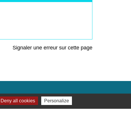
Signaler une erreur sur cette page
Liens
Deny all cookies
Personalize
Préfecture de Seine-et-Marne