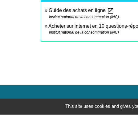
open_in_new
Guide des achats en ligne
Institut national de la consommation (INC)
Acheter sur internet en 10 questions-ré
Institut national de la consommation (INC)
Contacts
This site uses cookies and gives you
Commune de Saint-Mesmes
12 rue de Richebourg