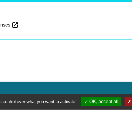
open_in_new
ponses
 control over what you want to activate
OK, accept all