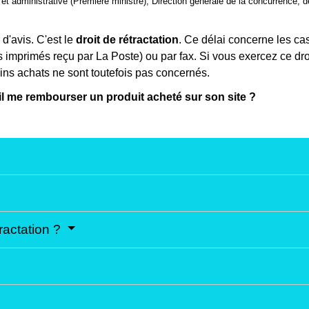
ale et administrative (Première ministre), Direction générale de la concurrence
d'avis. C'est le
droit de rétractation
. Ce délai concerne les cas
s imprimés reçu par La Poste) ou par fax. Si vous exercez ce dro
ins achats ne sont toutefois pas concernés.
-il me rembourser un produit acheté sur son site ?
ractation ?