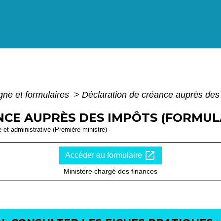
igne et formulaires
>
Déclaration de créance auprès des
CE AUPRÈS DES IMPÔTS (FORMULAI
le et administrative (Première ministre)
open_in_new
Accéder au formulaire
Ministère chargé des finances