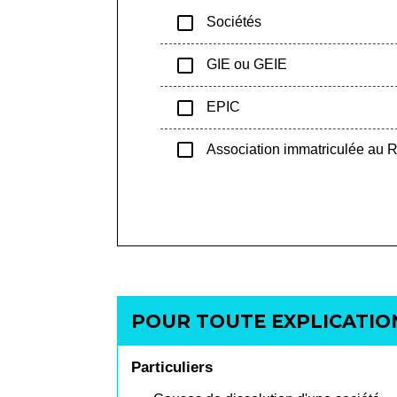
check_box_outline_blank
Sociétés
check_box_outline_blank
GIE ou GEIE
check_box_outline_blank
EPIC
check_box_outline_blank
Association immatriculée au
POUR TOUTE EXPLICATION
Particuliers