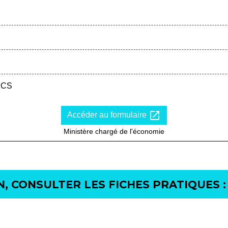
 RCS
open_in_new
Accéder au formulaire
Ministère chargé de l'économie
, CONSULTER LES FICHES PRATIQUES :