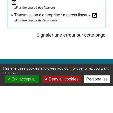
open_in_new
Ministère chargé des finances
open_in_new
Transmission d'entreprise : aspects fiscaux
Ministère chargé de l'économie
Signaler une erreur sur cette page
Contacts
This site uses cookies and gives you control over what you want
to activate
Commune de Saint-Mesmes
OK, accept all
Deny all cookies
Personalize
12 rue de Richebourg
77410 Saint-Mesmes - FRANCE
+33 1 60 26 24 20