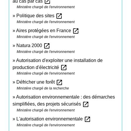
open_in_new
au cas par cas
Ministère chargé de l'environnement
open_in_new
Politique des sites
Ministère chargé de l'environnement
open_in_new
Aires protégées en France
Ministère chargé de l'environnement
open_in_new
Natura 2000
Ministère chargé de l'environnement
Autorisation d'exploiter une installation de
open_in_new
production d'électricité
Ministère chargé de l'environnement
open_in_new
Défricher une forêt
Ministère chargé de la recherche
Autorisation environnementale : des démarches
open_in_new
simplifiées, des projets sécurisés
Ministère chargé de l'environnement
open_in_new
L'autorisation environnementale
Ministère chargé de l'environnement