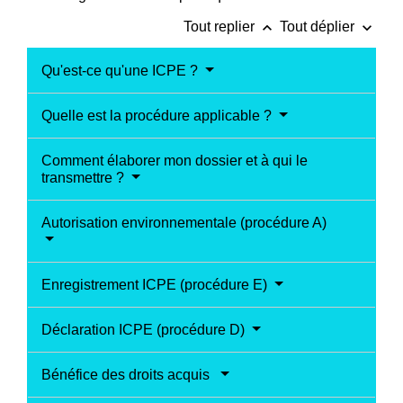
keyboard_arrow_up
keyboard_arrow_down
Tout replier
Tout déplier
Qu'est-ce qu'une ICPE ?
Quelle est la procédure applicable ?
Comment élaborer mon dossier et à qui le
transmettre ?
Autorisation environnementale (procédure A)
Enregistrement ICPE (procédure E)
Déclaration ICPE (procédure D)
Bénéfice des droits acquis