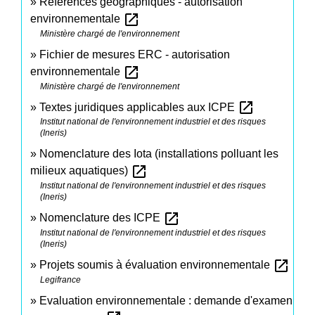
Références géographiques - autorisation
open_in_new
environnementale
Ministère chargé de l'environnement
Fichier de mesures ERC - autorisation
open_in_new
environnementale
Ministère chargé de l'environnement
open_in_new
Textes juridiques applicables aux ICPE
Institut national de l'environnement industriel et des risques
(Ineris)
Nomenclature des Iota (installations polluant les
open_in_new
milieux aquatiques)
Institut national de l'environnement industriel et des risques
(Ineris)
open_in_new
Nomenclature des ICPE
Institut national de l'environnement industriel et des risques
(Ineris)
open_in_new
Projets soumis à évaluation environnementale
Legifrance
Evaluation environnementale : demande d'examen