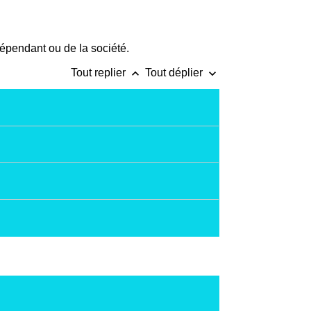
ndépendant ou de la société.
keyboard_arrow_up
keyboard_arrow_down
Tout replier
Tout déplier