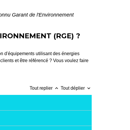
onnu Garant de l'Environnement
IRONNEMENT (RGE) ?
on d'équipements utilisant des énergies
clients et être référencé ? Vous voulez faire
keyboard_arrow_up
keyboard_arrow_down
Tout replier
Tout déplier