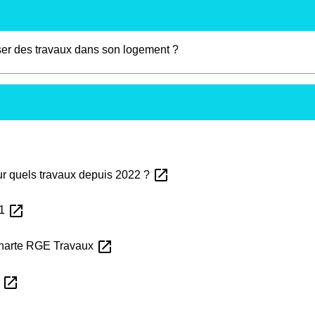
iser des travaux dans son logement ?
open_in_new
pour quels travaux depuis 2022 ?
open_in_new
11
open_in_new
charte RGE Travaux
open_in_new
3