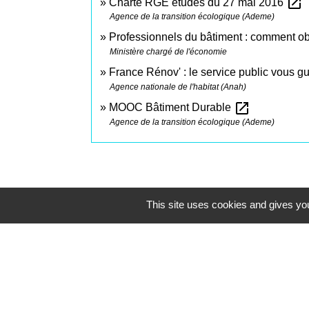
open_in_new
Charte RGE études du 27 mai 2016
Agence de la transition écologique (Ademe)
Professionnels du bâtiment : comment o
Ministère chargé de l'économie
France Rénov' : le service public vous 
Agence nationale de l'habitat (Anah)
open_in_new
MOOC Bâtiment Durable
Agence de la transition écologique (Ademe)
This site uses cookies and gives you
Contacts