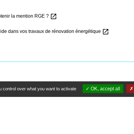
open_in_new
btenir la mention RGE ?
open_in_new
guide dans vos travaux de rénovation énergétique
 control over what you want to activate
OK, accept all