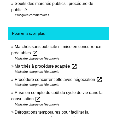
Seuils des marchés publics : procédure de
publicité
Pratiques commerciales
Pour en savoir plus
Marchés sans publicité ni mise en concurrence
open_in_new
préalables
Ministère chargé de l'économie
open_in_new
Marchés à procédure adaptée
Ministère chargé de l'économie
open_in_new
Procédure concurrentielle avec négociation
Ministère chargé de l'économie
Prise en compte du coût du cycle de vie dans la
open_in_new
consultation
Ministère chargé de l'économie
Dérogations temporaires pour faciliter la