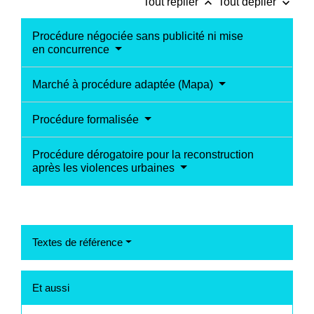
keyboard_arrow_up
keyboard_arrow_down
Tout replier
Tout déplier
Procédure négociée sans publicité ni mise
en concurrence
Marché à procédure adaptée (Mapa)
Procédure formalisée
Procédure dérogatoire pour la reconstruction
après les violences urbaines
Textes de référence
Et aussi