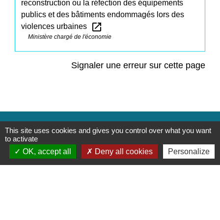
reconstruction ou la réfection des équipements
publics et des bâtiments endommagés lors des
open_in_new
violences urbaines
Ministère chargé de l'économie
Signaler une erreur sur cette page
Contacts
This site uses cookies and gives you control over what you want
to activate
Commune de Saint-Mesmes
OK, accept all
Deny all cookies
Personalize
12 rue de Richebourg
77410 Saint-Mesmes - FRANCE
+33 1 60 26 24 20